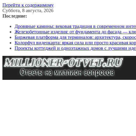
Перейти к содержимому
Суббота, 8 августа, 2026
Последние:
Дровяные камины: вековая традиция в современном инте
Железобетонные изделия: от фундамента до фасада — кл
Биржевая платформа для терминалов: архитектура, скоро
Колорфул видеокарта: яркая сила или просто красивая ко
Проекты коттеджей и одноэтажных домов с лучшими иде