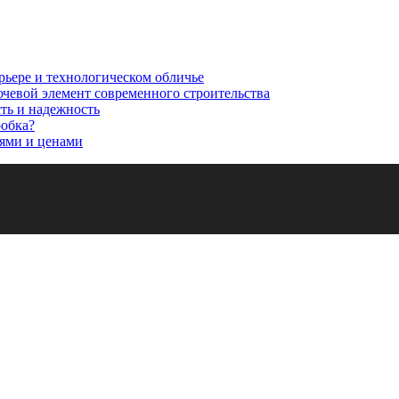
рьере и технологическом обличье
ючевой элемент современного строительства
сть и надежность
робка?
ями и ценами