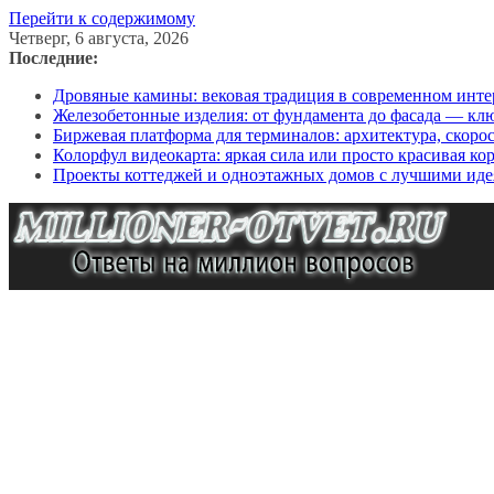
Перейти к содержимому
Четверг, 6 августа, 2026
Последние:
Дровяные камины: вековая традиция в современном инте
Железобетонные изделия: от фундамента до фасада — кл
Биржевая платформа для терминалов: архитектура, скоро
Колорфул видеокарта: яркая сила или просто красивая ко
Проекты коттеджей и одноэтажных домов с лучшими иде