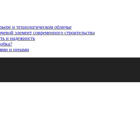
рьере и технологическом обличье
ючевой элемент современного строительства
сть и надежность
робка?
ями и ценами