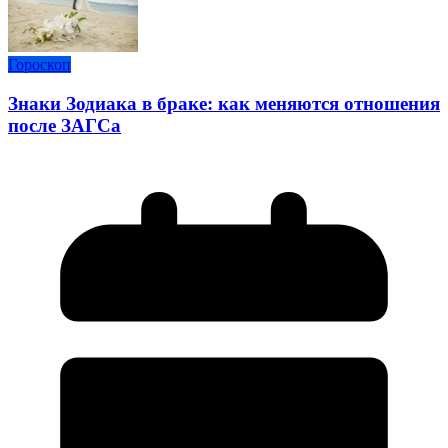
Гороскоп
Знаки Зодиака в браке: как меняются отношения
после ЗАГСа