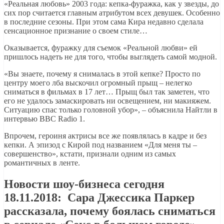
«Реальная любовь» 2003 года: кепка-фуражка, как у звезды, до
сих пор считается главным атрибутом всех девушек. Особенно
в последние сезоны. При этом сама Кира недавно сделала
сенсационное признание о своем стиле…
Оказывается, фуражку для съемок «Реальной любви» ей
пришлось надеть не для того, чтобы выглядеть самой модной.
«Вы знаете, почему я снималась в этой кепке? Просто по
центру моего лба выскочил огромный прыщ – нелегко
сниматься в фильмах в 17 лет… Прыщ был так заметен, что
его не удалось замаскировать ни освещением, ни макияжем.
Ситуацию спас только головной убор», – объяснила Найтли в
интервью BBC Radio 1.
Впрочем, героиня актрисы все же появлялась в кадре и без
кепки. А эпизод с Кирой под названием «Для меня ты –
совершенство», кстати, признали одним из самых
романтичных в ленте.
Новости шоу-бизнеса сегодня
18.11.2018: Сара Джессика Паркер
рассказала, почему боялась сниматься