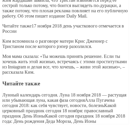
Ким Кардашян заявила, что Тристан извиняется перед ее
сестрой только потому, что боится выглядеть по-дурацки, а
также потому, что плохая реклама повлияет на его публичную
работу. Об этом пишет издание Daily Mail.
Читайте также17 ноября 2018 день участкового отмечается в
России
Ким вспомнила о разговоре матери Крис Дженнер с
Тристаном после которого рэпер разозлился.
Моя мама сказала: «Ты можешь принять решение. Если ты
хочешь жить этой жизнью, встречаясь с этими проститутками
из Instagram и делая все, что хочешь, – живи этой жизнью», –
рассказала Ким.
Читайте также
Лунный календарь сегодня. Луна 18 ноября 2018 — растущая
или убывающая луна, какая фаза сегодняАлла Пугачева
сегодня 2018: как себя чувствует, новости, болезньКакой
церковный праздник сегодня 18 ноября: православный
праздник День ИоныКакой сегодня праздник 18 ноября 2018
года: День рождения Деда Мороза, День Ионы