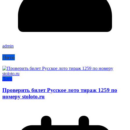
admin
Лото
Лото
Проверить билет Русское лото тираж 1259 по
номеру stoloto.ru