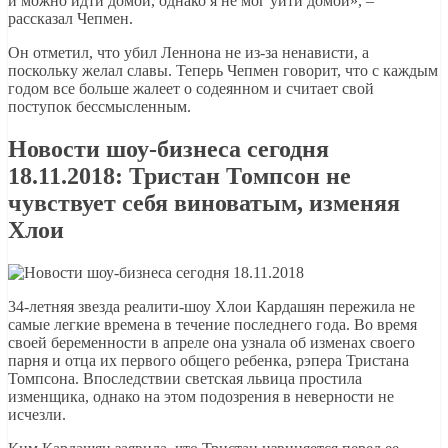
и можно идти домой, однако я не мог уйти домой», –
рассказал Чепмен.
Он отметил, что убил Леннона не из-за ненависти, а
поскольку желал славы. Теперь Чепмен говорит, что с каждым
годом все больше жалеет о содеянном и считает свой
поступок бессмысленным.
Новости шоу-бизнеса сегодня
18.11.2018: Тристан Томпсон не
чувствует себя виноватым, изменяя
Хлои
34-летняя звезда реалити-шоу Хлои Кардашян пережила не
самые легкие времена в течение последнего года. Во время
своей беременности в апреле она узнала об изменах своего
парня и отца их первого общего ребенка, рэпера Тристана
Томпсона. Впоследствии светская львица простила
изменщика, однако на этом подозрения в неверности не
исчезли.