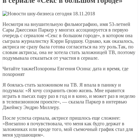
в сериале «Секс в большом городе»
Несмотря на внушительную фильмографию, имя 53-летней
Сары Джессики Паркер у многих ассоциируется в первую
очередь с сериалом «Секс в большом городе», в котором она
сыграла журналистку Кэрри Брэдшоу. Однако, как оказалось,
актриса не сразу была готова согласиться на эту роль.Так, по
словам актрисы, она не хотела стать заложницей ТВ, поэтому
подумывала отказаться от участия в сериале.
Читайте такжеПохороны Евгения Осина: дата и время, где
похоронят
Я боялась стать заложником на ТВ. Я впала в панику и
подумала: «Я хочу сохранить свою жизнь. Мне нравится
играть в пьесах пару раз в год и в кино, и может раз в неделю
в телевизионном проекте», — сказала Паркер в интервью
Джеймсу Эндрю Миллеру.
После успеха сериала, актрисе пришлось еще сложнее:
«Внезапно я почувствовала, что меня как будто держат в
заложниках или вроде того, мой съемочный график стал для
меня удушающим».