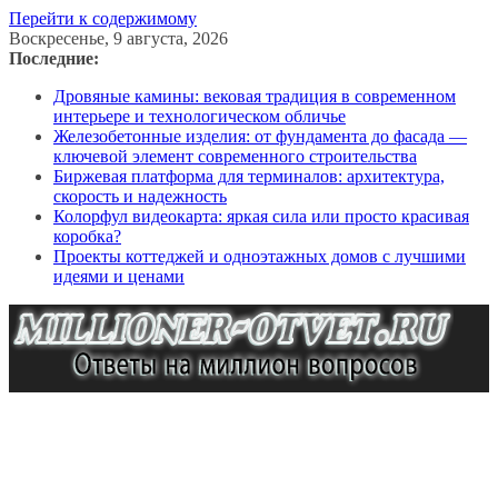
Перейти к содержимому
Воскресенье, 9 августа, 2026
Последние:
Дровяные камины: вековая традиция в современном
интерьере и технологическом обличье
Железобетонные изделия: от фундамента до фасада —
ключевой элемент современного строительства
Биржевая платформа для терминалов: архитектура,
скорость и надежность
Колорфул видеокарта: яркая сила или просто красивая
коробка?
Проекты коттеджей и одноэтажных домов с лучшими
идеями и ценами