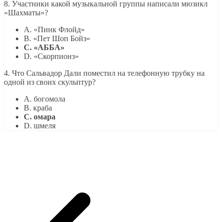
8. Участники какой музыкальной группы написали мюзикл
«Шахматы»?
A. «Пинк Флойд»
B. «Пет Шоп Бойз»
C. «АББА»
D. «Скорпионз»
4. Что Сальвадор Дали поместил на телефонную трубку на
одной из своих скульптур?
A. богомола
B. краба
C. омара
D. шмеля