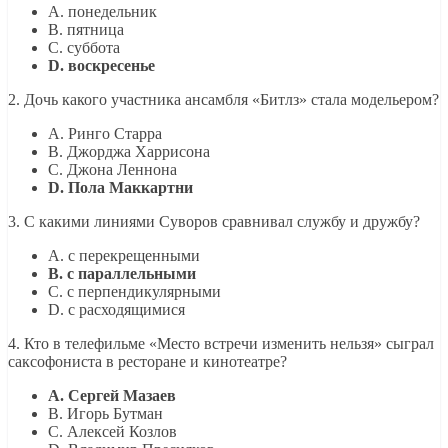
A. понедельник
B. пятница
C. суббота
D. воскресенье
2. Дочь какого участника ансамбля «Битлз» стала модельером?
A. Ринго Старра
B. Джорджа Харрисона
C. Джона Леннона
D. Пола Маккартни
3. С какими линиями Суворов сравнивал службу и дружбу?
A. с перекрещенными
B. с параллельными
C. с перпендикулярными
D. с расходящимися
4. Кто в телефильме «Место встречи изменить нельзя» сыграл
саксофониста в ресторане и кинотеатре?
A. Сергей Мазаев
B. Игорь Бутман
C. Алексей Козлов