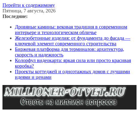
Перейти к содержимому
Пятница, 7 августа, 2026
Последние:
Дровяные камины: вековая традиция в современном
интерьере и технологическом обличье
Железобетонные изделия: от фундамента до фасада —
ключевой элемент современного строительства
Биржевая платформа для терминалов: архитектура,
скорость и надежность
Колорфул видеокарта: яркая сила или просто красивая
коробка?
Проекты коттеджей и одноэтажных домов с лучшими
идеями и ценами