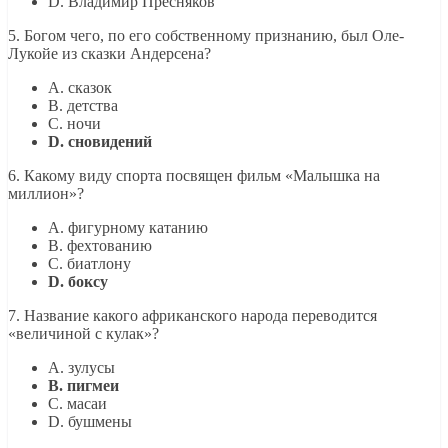
D. Владимир Пресняков
5. Богом чего, по его собственному признанию, был Оле-
Лукойе из сказки Андерсена?
A. сказок
B. детства
C. ночи
D. сновидений
6. Какому виду спорта посвящен фильм «Малышка на
миллион»?
A. фигурному катанию
B. фехтованию
C. биатлону
D. боксу
7. Название какого африканского народа переводится
«величиной с кулак»?
A. зулусы
B. пигмеи
C. масаи
D. бушмены