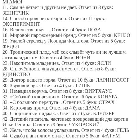
МРАМОР
11. Сам не летает и другим не даёт. Ответ из 8 букв:
ЗЕНИТЧИК
14. Способ проверить теорию. Ответ из 11 букв:
ЭКСПЕРИМЕНТ
16. Величественная … Ответ из 4 букв: ПОЗА
18. Мировой парфюмерный бренд. Ответ из 5 букв: КЕНЗО
19. Удалой стрелец у Леонида Филатова. Ответ из 5 букв:
ФЕДОТ
20. Тропический плод, чей сок слывёт чуть ли не лучшим
антиоксидантом. Ответ из 4 букв: НОНИ
23. Накопитель младенцев. Ответ из 4 букв: ЯСЛИ
28. Сплочённость «идущих вместе». Ответ из 8 букв:
ЕДИНСТВО
29. Доктор нашего горла. Ответ из 10 букв: ЛАРИНГОЛОГ
30. Звуковой аут. Ответ из 4 букв: ТИШЬ
31. Немецкая корчма. Ответ из 8 букв: ВИРТХАУС
32. «Собачий скворечник». Ответ из 6 букв: КОНУРА
33. «С большого перепуга». Ответ из 5 букв: СТРАХ
34. Карточная прима. Ответ из 4 букв: ДАМА
40. Спортивный пиджак. Ответ из 7 букв: БЛЕЙЗЕР
42. Детский писатель, частенько позировавший для картин
Ильи Репина. Ответ из 9 букв: ЧУКОВСКИЙ
43. Желе, чтобы волосы укладывать. Ответ из 4 букв: ГЕЛЬ
44. Судьба в античном стиле. Ответ из 5 букв: ФАТУМ