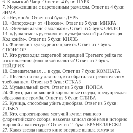
6. Крымский Чаир. Ответ из 4 букв: ПАРК
7. Мороженщица с царственным размахом. Ответ из 4 букв:
ЗИМА
8. «Неумно!». Ответ из 4 букв: ДУРЬ
10. «Запорожец» от «Ниссан». Ответ из 5 букв: МИКРА
12. «Яичный альянс с молоком». Ответ из 5 букв: ОМЛЕТ
13. «Душа земель русских» из мультфильма «Три богатыря.
Ход конём». Ответ из 5 букв: КНЯЗЬ
15. Финансист культурного проекта. Ответ из 7 букв:
СПОНСОР
17. Кто руководил секретной операцией Третьего рейха по
изготовлению фальшивой валюты? Ответ из 7 букв:
ГЕЙДРИХ
18. Совещательная … в суде. Ответ из 7 букв: КОМНАТА
21. Щелчок по носу для того, кто обратился с решительным
требованием. Ответ из 5 букв: ОТКАЗ
22. Музыкальный китч. Ответ из 5 букв: ПОПСА
24. Фрукт, расширяющий коронарные сосуды, предупреждая
образование тромба. Ответ из 5 букв: СЛИВА
25. Куница, способная убить дикобраза. Ответ из 5 букв:
ИЛЬКА
26. Кто, спроектировав могучий купол главного
флорентийского собора, навсегда вписал своё имя в историю
мировой архитектуры? Ответ из 11 букв: БРУНЕЛЛЕСКИ
27. Какая звезда нашего кино впервые вышла замуж за