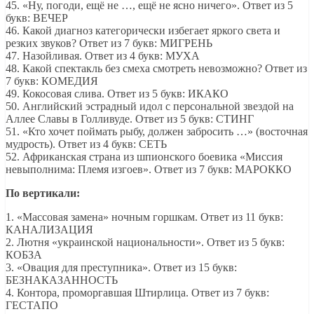
45. «Ну, погоди, ещё не …, ещё не ясно ничего». Ответ из 5
букв: ВЕЧЕР
46. Какой диагноз категорически избегает яркого света и
резких звуков? Ответ из 7 букв: МИГРЕНЬ
47. Назойливая. Ответ из 4 букв: МУХА
48. Какой спектакль без смеха смотреть невозможно? Ответ из
7 букв: КОМЕДИЯ
49. Кокосовая слива. Ответ из 5 букв: ИКАКО
50. Английский эстрадный идол с персональной звездой на
Аллее Славы в Голливуде. Ответ из 5 букв: СТИНГ
51. «Кто хочет поймать рыбу, должен забросить …» (восточная
мудрость). Ответ из 4 букв: СЕТЬ
52. Африканская страна из шпионского боевика «Миссия
невыполнима: Племя изгоев». Ответ из 7 букв: МАРОККО
По вертикали:
1. «Массовая замена» ночным горшкам. Ответ из 11 букв:
КАНАЛИЗАЦИЯ
2. Лютня «украинской национальности». Ответ из 5 букв:
КОБЗА
3. «Овация для преступника». Ответ из 15 букв:
БЕЗНАКАЗАННОСТЬ
4. Контора, проморгавшая Штирлица. Ответ из 7 букв:
ГЕСТАПО