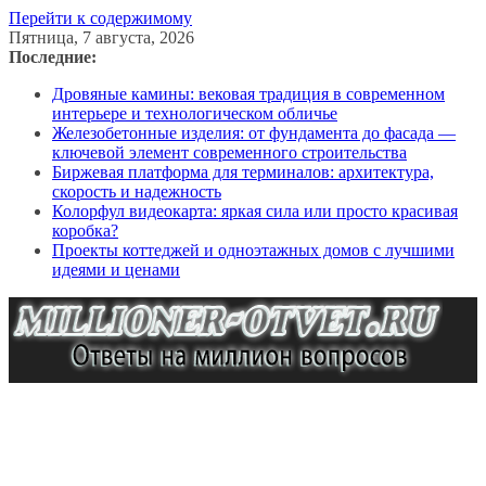
Перейти к содержимому
Пятница, 7 августа, 2026
Последние:
Дровяные камины: вековая традиция в современном
интерьере и технологическом обличье
Железобетонные изделия: от фундамента до фасада —
ключевой элемент современного строительства
Биржевая платформа для терминалов: архитектура,
скорость и надежность
Колорфул видеокарта: яркая сила или просто красивая
коробка?
Проекты коттеджей и одноэтажных домов с лучшими
идеями и ценами