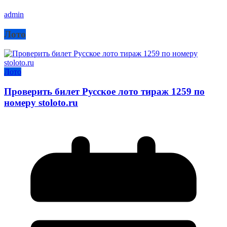
admin
Лото
Лото
Проверить билет Русское лото тираж 1259 по
номеру stoloto.ru