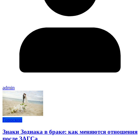
admin
Гороскоп
Знаки Зодиака в браке: как меняются отношения
после ЗАГСа