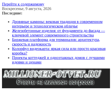
Перейти к содержимому
Воскресенье, 9 августа, 2026
Последние:
Дровяные камины: вековая традиция в современном
интерьере и технологическом обличье
Железобетонные изделия: от фундамента до фасада —
ключевой элемент современного строительства
Биржевая платформа для терминалов: архитектура,
скорость и надежность
Колорфул видеокарта: яркая сила или просто красивая
коробка?
Проекты коттеджей и одноэтажных домов с лучшими
идеями и ценами