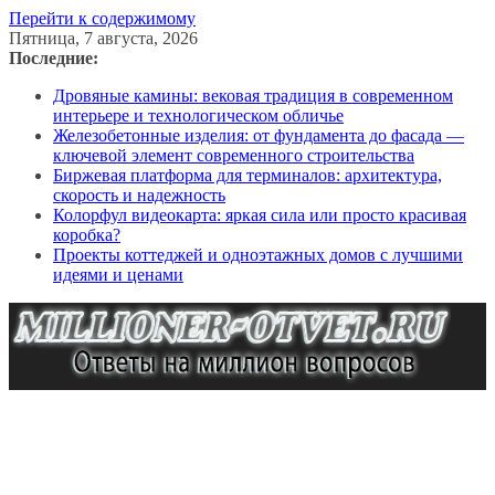
Перейти к содержимому
Пятница, 7 августа, 2026
Последние:
Дровяные камины: вековая традиция в современном
интерьере и технологическом обличье
Железобетонные изделия: от фундамента до фасада —
ключевой элемент современного строительства
Биржевая платформа для терминалов: архитектура,
скорость и надежность
Колорфул видеокарта: яркая сила или просто красивая
коробка?
Проекты коттеджей и одноэтажных домов с лучшими
идеями и ценами