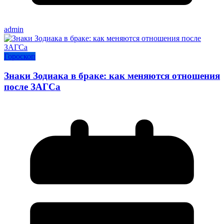
admin
Гороскоп
Знаки Зодиака в браке: как меняются отношения
после ЗАГСа