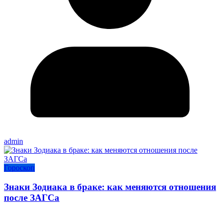
admin
Гороскоп
Знаки Зодиака в браке: как меняются отношения
после ЗАГСа