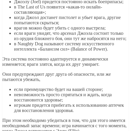
Джоэлу (Joel) придется постоянно искать боеприпасы;
в The Last of Us появится «какая-то онлайн-
составляющая»;
когда Джоэл достанет пистолет и убьет врага, другие
попытаются скрыться;
врагов можно будет убить с одного выстрела;
если враги увидят, что арсенал Джоэла состоит только
из орудия ближнего боя, они тут же набросятся на него;
в Naughty Dog называют систему искусственного
интеллекта «Балансом сил» (Balance of Power).
Эта система постоянно адаптируется и динамически
изменяется; враги злятся, когда их друг умирает.
Они предупреждают друг друга об опасности, или же
пытаются убежать,
если преимущество будет на вашей стороне;
невозможность просто спрятаться и ждать, когда
восстановится здоровье;
игрокам придется прибегать к использованию аптечек
для восстановления здоровья.
При этом необходимо убедиться в том, что для этого имеется
необходимый запас времени; игра начинается с того момента,
когда Джоэл встречается с Элли (Ellie).