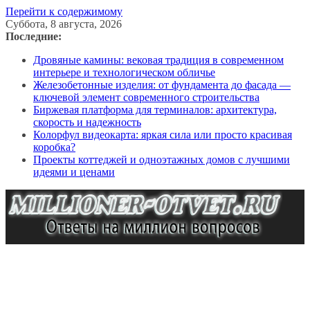
Перейти к содержимому
Суббота, 8 августа, 2026
Последние:
Дровяные камины: вековая традиция в современном
интерьере и технологическом обличье
Железобетонные изделия: от фундамента до фасада —
ключевой элемент современного строительства
Биржевая платформа для терминалов: архитектура,
скорость и надежность
Колорфул видеокарта: яркая сила или просто красивая
коробка?
Проекты коттеджей и одноэтажных домов с лучшими
идеями и ценами