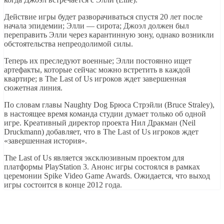
Действие игры будет разворачиваться спустя 20 лет после
начала эпидемии; Элли — сирота; Джоэл должен был
переправить Элли через карантинную зону, однако возникли
обстоятельства непреодолимой силы.
Теперь их преследуют военные; Элли постоянно ищет
артефакты, которые сейчас можно встретить в каждой
квартире; в The Last of Us игроков ждет завершенная
сюжетная линия.
По словам главы Naughty Dog Брюса Стрэйли (Bruce Straley),
в настоящее время команда студии думает только об одной
игре. Креативный директор проекта Нил Дракман (Neil
Druckmann) добавляет, что в The Last of Us игроков ждет
«завершенная история».
The Last of Us является эксклюзивным проектом для
платформы PlayStation 3. Анонс игры состоялся в рамках
церемонии Spike Video Game Awards. Ожидается, что выход
игры состоится в конце 2012 года.