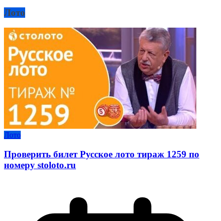
Лото
Лото
Проверить билет Русское лото тираж 1259 по
номеру stoloto.ru