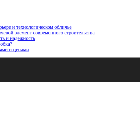
рьере и технологическом обличье
ючевой элемент современного строительства
сть и надежность
робка?
ями и ценами