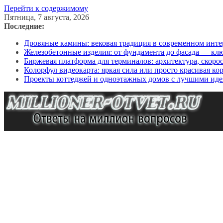
Перейти к содержимому
Пятница, 7 августа, 2026
Последние:
Дровяные камины: вековая традиция в современном инте
Железобетонные изделия: от фундамента до фасада — кл
Биржевая платформа для терминалов: архитектура, скоро
Колорфул видеокарта: яркая сила или просто красивая ко
Проекты коттеджей и одноэтажных домов с лучшими иде