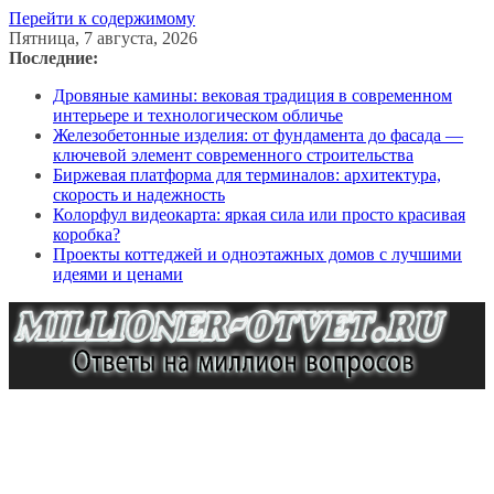
Перейти к содержимому
Пятница, 7 августа, 2026
Последние:
Дровяные камины: вековая традиция в современном
интерьере и технологическом обличье
Железобетонные изделия: от фундамента до фасада —
ключевой элемент современного строительства
Биржевая платформа для терминалов: архитектура,
скорость и надежность
Колорфул видеокарта: яркая сила или просто красивая
коробка?
Проекты коттеджей и одноэтажных домов с лучшими
идеями и ценами