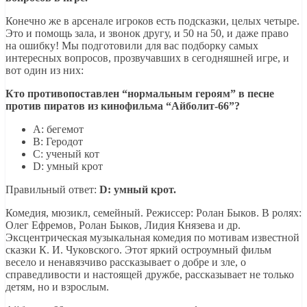
Конечно же в арсенале игроков есть подсказки, целых четыре.
Это и помощь зала, и звонок другу, и 50 на 50, и даже право
на ошибку! Мы подготовили для вас подборку самых
интересных вопросов, прозвучавших в сегодняшней игре, и
вот один из них:
Кто противопоставлен “нормальным героям” в песне
против пиратов из кинофильма “Айболит-66”?
A: бегемот
B: Геродот
C: ученый кот
D: умный крот
Правильный ответ:
D: умный крот.
Комедия, мюзикл, семейный. Режиссер: Ролан Быков. В ролях:
Олег Ефремов, Ролан Быков, Лидия Князева и др.
Эксцентрическая музыкальная комедия по мотивам известной
сказки К. И. Чуковского. Этот яркий остроумный фильм
весело и ненавязчиво рассказывает о добре и зле, о
справедливости и настоящей дружбе, рассказывает не только
детям, но и взрослым.