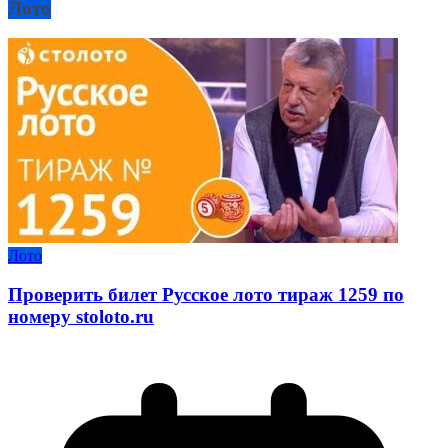
Лото
Лото
Проверить билет Русское лото тираж 1259 по
номеру stoloto.ru