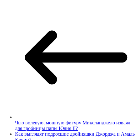
Чью волевую, мощную фигуру Микеланджело изваял
для гробницы папы Юлия II?
Как выглядят подросшие двойняшки Джорджа и Амаль
Клуни?