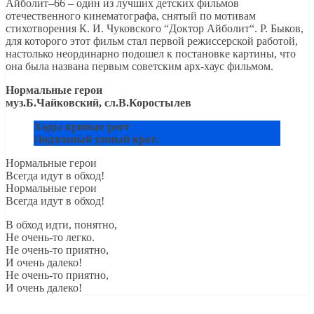
Айболит–66 – один из лучших детских фильмов
отечественного кинематографа, снятый по мотивам
стихотворения К. И. Чуковского “Доктор Айболит“. Р. Быков,
для которого этот фильм стал первой режиссерской работой,
настолько неординарно подошел к постановке картины, что
она была названа первым советским арх-хаус фильмом.
Нормальные герои
муз.Б.Чайковский, сл.В.Коростылев
Ходы кривые роет
Подземный умный крот.
Нормальные герои
Всегда идут в обход!
Нормальные герои
Всегда идут в обход!
В обход идти, понятно,
Не очень-то легко.
Не очень-то приятно,
И очень далеко!
Не очень-то приятно,
И очень далеко!