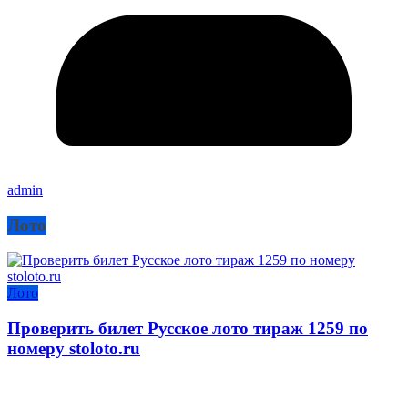
admin
Лото
Лото
Проверить билет Русское лото тираж 1259 по
номеру stoloto.ru