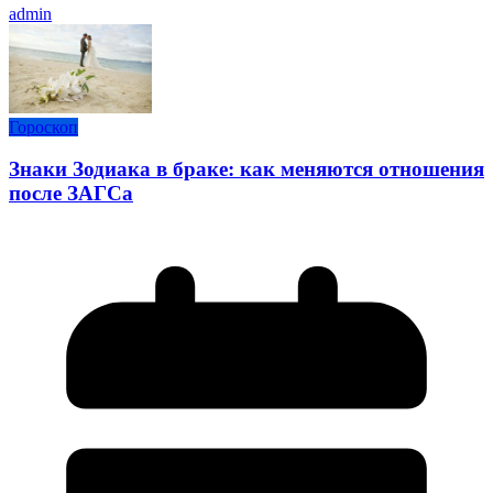
admin
Гороскоп
Знаки Зодиака в браке: как меняются отношения
после ЗАГСа