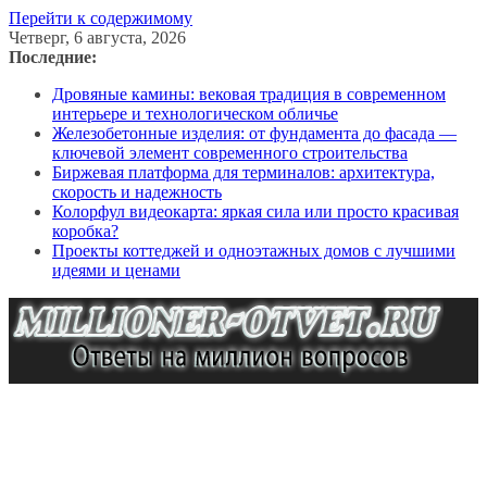
Перейти к содержимому
Четверг, 6 августа, 2026
Последние:
Дровяные камины: вековая традиция в современном
интерьере и технологическом обличье
Железобетонные изделия: от фундамента до фасада —
ключевой элемент современного строительства
Биржевая платформа для терминалов: архитектура,
скорость и надежность
Колорфул видеокарта: яркая сила или просто красивая
коробка?
Проекты коттеджей и одноэтажных домов с лучшими
идеями и ценами