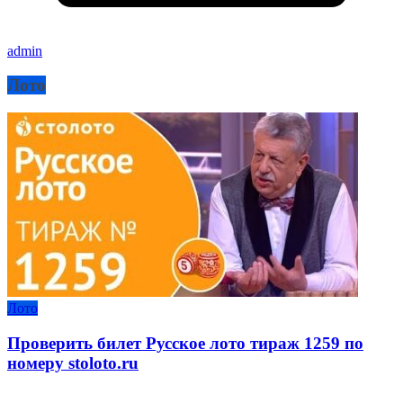
admin
Лото
Лото
Проверить билет Русское лото тираж 1259 по
номеру stoloto.ru