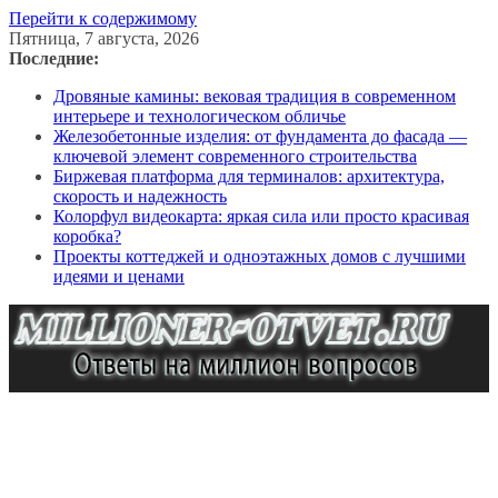
Перейти к содержимому
Пятница, 7 августа, 2026
Последние:
Дровяные камины: вековая традиция в современном
интерьере и технологическом обличье
Железобетонные изделия: от фундамента до фасада —
ключевой элемент современного строительства
Биржевая платформа для терминалов: архитектура,
скорость и надежность
Колорфул видеокарта: яркая сила или просто красивая
коробка?
Проекты коттеджей и одноэтажных домов с лучшими
идеями и ценами