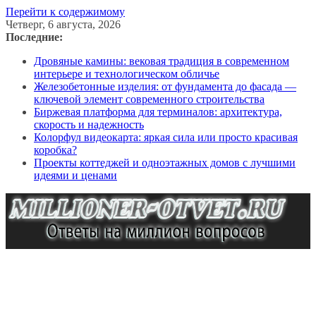
Перейти к содержимому
Четверг, 6 августа, 2026
Последние:
Дровяные камины: вековая традиция в современном
интерьере и технологическом обличье
Железобетонные изделия: от фундамента до фасада —
ключевой элемент современного строительства
Биржевая платформа для терминалов: архитектура,
скорость и надежность
Колорфул видеокарта: яркая сила или просто красивая
коробка?
Проекты коттеджей и одноэтажных домов с лучшими
идеями и ценами