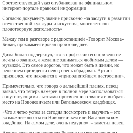
Соответствующий указ опубликован на официальном
интернет-портале правовой информации.
Согласно документу, звание присвоено «за заслуги в развитии
отечественной культуры и искусства, многолетнюю
плодотворную деятельность».
Между тем в разговоре с радиостанцией «Говорит Москва»
Билан, прокомментировал произошедшее.
Дима Билан подчеркнул, что в профессию его привели не
мечты о званиях, а желание заниматься любимым делом —
музыкой. Это самое дорогое, что может быть в жизни, но
решением президента певец очень обрадован. Артист
признался, что находится в «приподнятейшем настроении».
Примечательно, что говоря о дальнейший планах, певец
заявил, что теперь намерен в полной мере воспользоваться
сопутствующими льготами присвоенного звания и выбрать
место на Новодевичьем или Ваганьковском кладбищах.
«Что я четко успел за сегодня посмотреть и выучить – это
возможные льготы на Новодевичьем или Ваганьковском
кладбище. На самом деле, очень недурно», – заметил певец.
Артист дважды представлял Россию на международном