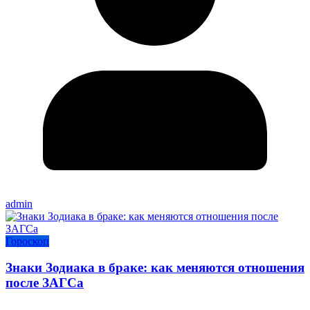
admin
Гороскоп
Знаки Зодиака в браке: как меняются отношения
после ЗАГСа