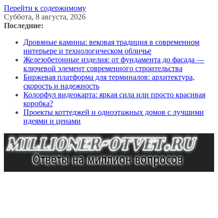
Перейти к содержимому
Суббота, 8 августа, 2026
Последние:
Дровяные камины: вековая традиция в современном
интерьере и технологическом обличье
Железобетонные изделия: от фундамента до фасада —
ключевой элемент современного строительства
Биржевая платформа для терминалов: архитектура,
скорость и надежность
Колорфул видеокарта: яркая сила или просто красивая
коробка?
Проекты коттеджей и одноэтажных домов с лучшими
идеями и ценами