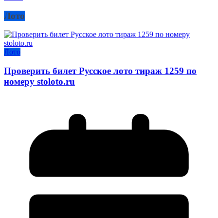
Лото
Лото
Проверить билет Русское лото тираж 1259 по
номеру stoloto.ru