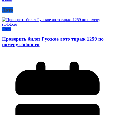
Лото
Лото
Проверить билет Русское лото тираж 1259 по
номеру stoloto.ru