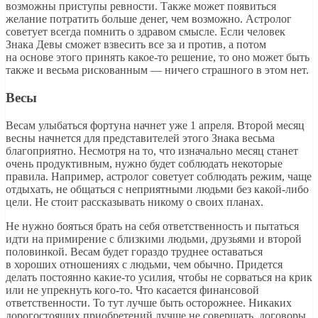
возможны приступы ревности. Также может появиться
желание потратить больше денег, чем возможно. Астролог
советует всегда помнить о здравом смысле. Если человек
Знака Девы сможет взвесить все за и против, а потом
на основе этого принять какое-то решение, то оно может быть
также и весьма рискованным — ничего страшного в этом нет.
Весы
Весам улыбаться фортуна начнет уже 1 апреля. Второй месяц
весны начнется для представителей этого Знака весьма
благоприятно. Несмотря на то, что изначально месяц станет
очень продуктивным, нужно будет соблюдать некоторые
правила. Например, астролог советует соблюдать режим, чаще
отдыхать, не общаться с неприятными людьми без какой-либо
цели. Не стоит рассказывать никому о своих планах.
Не нужно бояться брать на себя ответственность и пытаться
идти на примирение с близкими людьми, друзьями и второй
половинкой. Весам будет гораздо труднее оставаться
в хороших отношениях с людьми, чем обычно. Придется
делать постоянно какие-то усилия, чтобы не сорваться на крик
или не упрекнуть кого-то. Что касается финансовой
ответственности. То тут лучше быть осторожнее. Никаких
дорогостоящих приобретений лучше не совершать, договоры