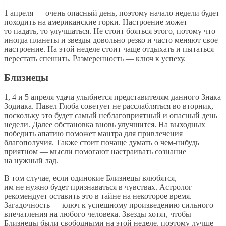
1 апреля — очень опасный день, поэтому начало недели будет
походить на американские горки. Настроение может
то падать, то улучшаться. Не стоит бояться этого, потому что
иногда планеты и звезды довольно резко и часто меняют свое
настроение. На этой неделе стоит чаще отдыхать и пытаться
перестать спешить. Размеренность — ключ к успеху.
Близнецы
1, 4 и 5 апреля удача улыбнется представителям данного Знака
Зодиака. Павел Глоба советует не расслабляться во вторник,
поскольку это будет самый неблагоприятный и опасный день
недели. Далее обстановка вновь улучшится. На выходных
победить апатию поможет мантра для привлечения
благополучия. Также стоит почаще думать о чем-нибудь
приятном — мысли помогают настраивать сознание
на нужный лад.
В том случае, если одинокие Близнецы влюбятся,
им не нужно будет признаваться в чувствах. Астролог
рекомендует оставить это в тайне на некоторое время.
Загадочность — ключ к успешному произведению сильного
впечатления на любого человека. Звезды хотят, чтобы
Близнецы были свободными на этой неделе, поэтому лучше