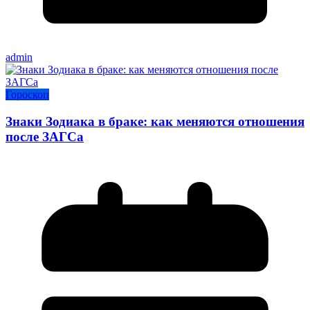
admin
Гороскоп
Знаки Зодиака в браке: как меняются отношения
после ЗАГСа