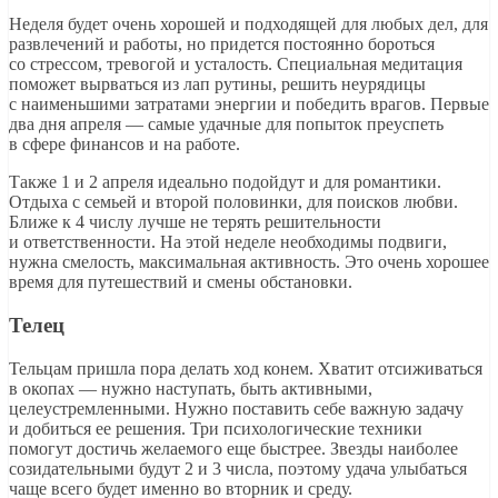
Неделя будет очень хорошей и подходящей для любых дел, для
развлечений и работы, но придется постоянно бороться
со стрессом, тревогой и усталость. Специальная медитация
поможет вырваться из лап рутины, решить неурядицы
с наименьшими затратами энергии и победить врагов. Первые
два дня апреля — самые удачные для попыток преуспеть
в сфере финансов и на работе.
Также 1 и 2 апреля идеально подойдут и для романтики.
Отдыха с семьей и второй половинки, для поисков любви.
Ближе к 4 числу лучше не терять решительности
и ответственности. На этой неделе необходимы подвиги,
нужна смелость, максимальная активность. Это очень хорошее
время для путешествий и смены обстановки.
Телец
Тельцам пришла пора делать ход конем. Хватит отсиживаться
в окопах — нужно наступать, быть активными,
целеустремленными. Нужно поставить себе важную задачу
и добиться ее решения. Три психологические техники
помогут достичь желаемого еще быстрее. Звезды наиболее
созидательными будут 2 и 3 числа, поэтому удача улыбаться
чаще всего будет именно во вторник и среду.