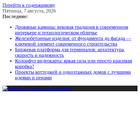
Перейти к содержимому
Пятница, 7 августа, 2026
Последние:
Дровяные камины: вековая традиция в современном
интерьере и технологическом обличье
Железобетонные изделия: от фундамента до фасада —
ключевой элемент современного строительства
Биржевая платформа для терминалов: архитектура,
скорость и надежность
Колорфул видеокарта: яркая сила или просто красивая
коробка?
Проекты коттеджей и одноэтажных домов с лучшими
идеями и ценами