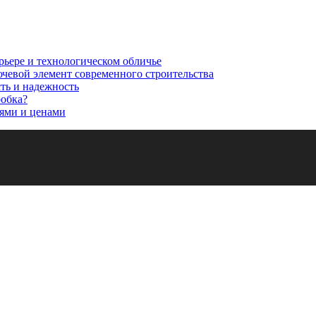
рьере и технологическом обличье
ючевой элемент современного строительства
сть и надежность
робка?
ями и ценами