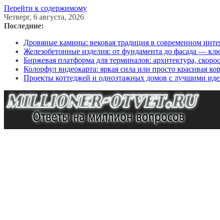
Перейти к содержимому
Четверг, 6 августа, 2026
Последние:
Дровяные камины: вековая традиция в современном инте
Железобетонные изделия: от фундамента до фасада — кл
Биржевая платформа для терминалов: архитектура, скоро
Колорфул видеокарта: яркая сила или просто красивая ко
Проекты коттеджей и одноэтажных домов с лучшими иде