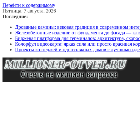
Перейти к содержимому
Пятница, 7 августа, 2026
Последние:
Дровяные камины: вековая традиция в современном инте
Железобетонные изделия: от фундамента до фасада — кл
Биржевая платформа для терминалов: архитектура, скоро
Колорфул видеокарта: яркая сила или просто красивая ко
Проекты коттеджей и одноэтажных домов с лучшими иде