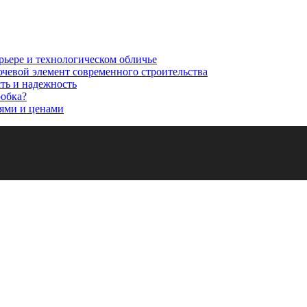
рьере и технологическом обличье
ючевой элемент современного строительства
сть и надежность
робка?
ями и ценами