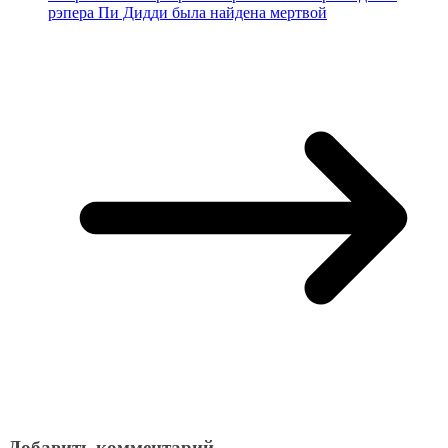
рэпера Пи Дидди была найдена мертвой
Добавить комментарий