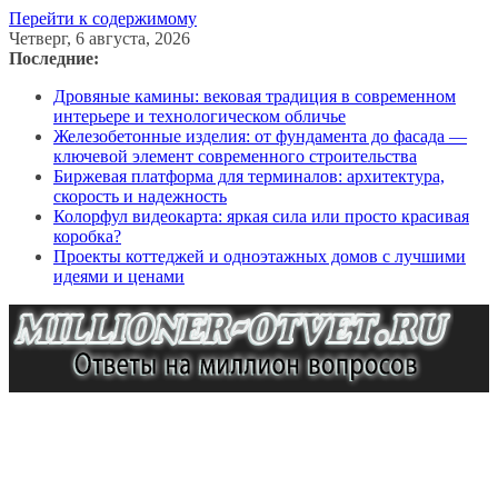
Перейти к содержимому
Четверг, 6 августа, 2026
Последние:
Дровяные камины: вековая традиция в современном
интерьере и технологическом обличье
Железобетонные изделия: от фундамента до фасада —
ключевой элемент современного строительства
Биржевая платформа для терминалов: архитектура,
скорость и надежность
Колорфул видеокарта: яркая сила или просто красивая
коробка?
Проекты коттеджей и одноэтажных домов с лучшими
идеями и ценами