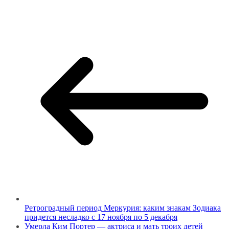
Ретроградный период Меркурия: каким знакам Зодиака
придется несладко с 17 ноября по 5 декабря
Умерла Ким Портер — актриса и мать троих детей