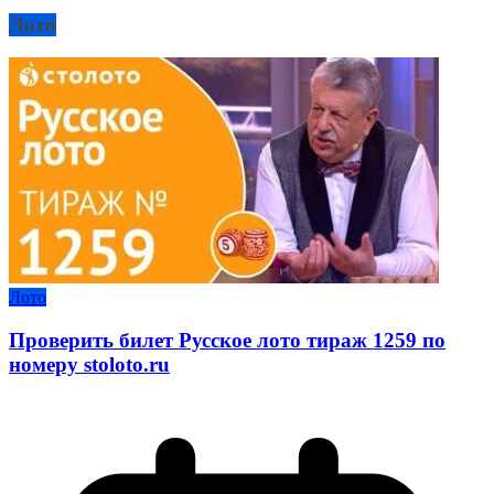
Лото
Лото
Проверить билет Русское лото тираж 1259 по
номеру stoloto.ru