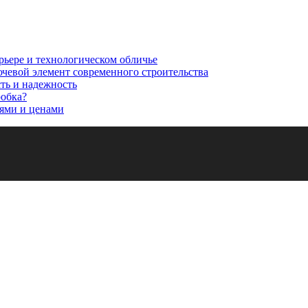
рьере и технологическом обличье
ючевой элемент современного строительства
сть и надежность
робка?
ями и ценами