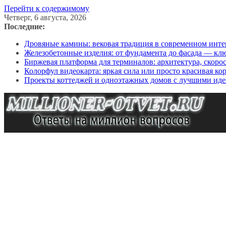
Перейти к содержимому
Четверг, 6 августа, 2026
Последние:
Дровяные камины: вековая традиция в современном инте
Железобетонные изделия: от фундамента до фасада — кл
Биржевая платформа для терминалов: архитектура, скоро
Колорфул видеокарта: яркая сила или просто красивая ко
Проекты коттеджей и одноэтажных домов с лучшими иде