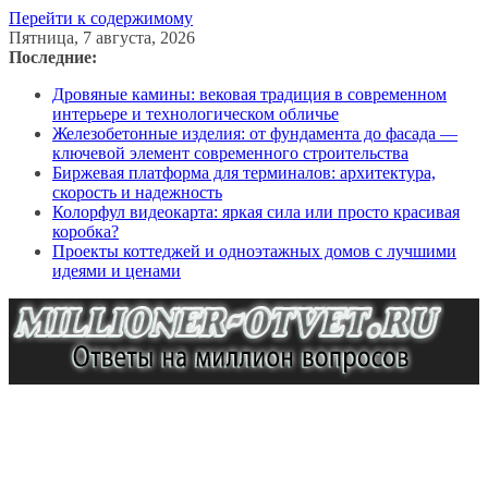
Перейти к содержимому
Пятница, 7 августа, 2026
Последние:
Дровяные камины: вековая традиция в современном
интерьере и технологическом обличье
Железобетонные изделия: от фундамента до фасада —
ключевой элемент современного строительства
Биржевая платформа для терминалов: архитектура,
скорость и надежность
Колорфул видеокарта: яркая сила или просто красивая
коробка?
Проекты коттеджей и одноэтажных домов с лучшими
идеями и ценами