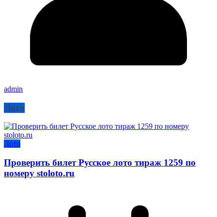
admin
Лото
Лото
Проверить билет Русское лото тираж 1259 по
номеру stoloto.ru