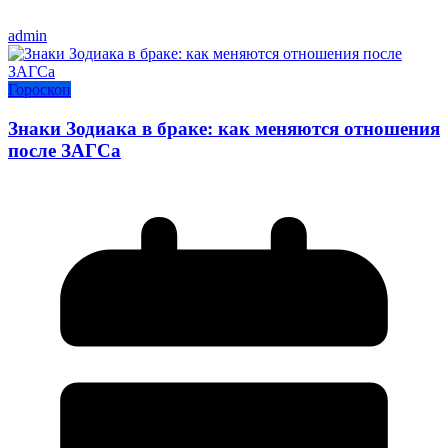
admin
Гороскоп
Знаки Зодиака в браке: как меняются отношения
после ЗАГСа