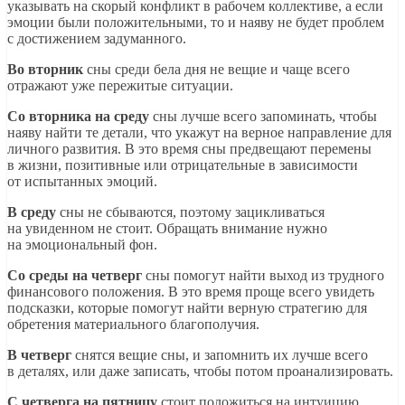
указывать на скорый конфликт в рабочем коллективе, а если
эмоции были положительными, то и наяву не будет проблем
с достижением задуманного.
Во вторник
сны среди бела дня не вещие и чаще всего
отражают уже пережитые ситуации.
Со вторника на среду
сны лучше всего запоминать, чтобы
наяву найти те детали, что укажут на верное направление для
личного развития. В это время сны предвещают перемены
в жизни, позитивные или отрицательные в зависимости
от испытанных эмоций.
В среду
сны не сбываются, поэтому зацикливаться
на увиденном не стоит. Обращать внимание нужно
на эмоциональный фон.
Со среды на четверг
сны помогут найти выход из трудного
финансового положения. В это время проще всего увидеть
подсказки, которые помогут найти верную стратегию для
обретения материального благополучия.
В четверг
снятся вещие сны, и запомнить их лучше всего
в деталях, или даже записать, чтобы потом проанализировать.
С четверга на пятницу
стоит положиться на интуицию