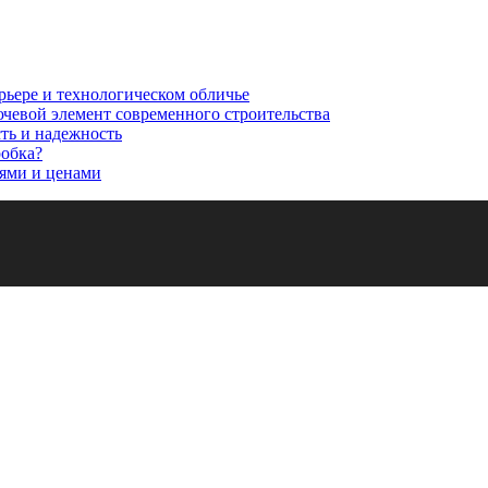
рьере и технологическом обличье
ючевой элемент современного строительства
сть и надежность
робка?
ями и ценами