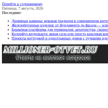
Перейти к содержимому
Пятница, 7 августа, 2026
Последние:
Дровяные камины: вековая традиция в современном инте
Железобетонные изделия: от фундамента до фасада — кл
Биржевая платформа для терминалов: архитектура, скоро
Колорфул видеокарта: яркая сила или просто красивая ко
Проекты коттеджей и одноэтажных домов с лучшими иде