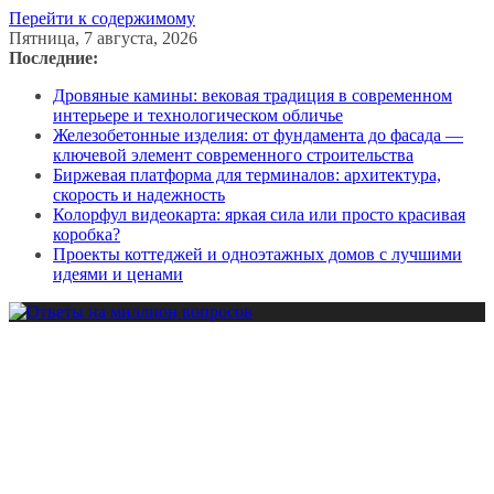
Перейти к содержимому
Пятница, 7 августа, 2026
Последние:
Дровяные камины: вековая традиция в современном
интерьере и технологическом обличье
Железобетонные изделия: от фундамента до фасада —
ключевой элемент современного строительства
Биржевая платформа для терминалов: архитектура,
скорость и надежность
Колорфул видеокарта: яркая сила или просто красивая
коробка?
Проекты коттеджей и одноэтажных домов с лучшими
идеями и ценами