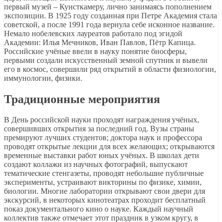
первый музей – Кунсткамеру, лично занимаясь пополнением
экспозиции. В 1925 году созданная при Петре Академия стала
советской, а после 1991 года вернула себе исконное название.
Немало нобелевских лауреатов работало под эгидой
Академии: Илья Мечников, Иван Павлов, Пётр Капица.
Российские учёные ввели в науку понятие биосферы,
первыми создали искусственный земной спутник и вывели
его в космос, совершили ряд открытий в области физиологии,
иммунологии, физики.
Традиционные мероприятия
В День российской науки проходят награждения учёных,
совершивших открытия за последний год. Вузы страны
премируют лучших студентов; доктора наук и профессора
проводят открытые лекции для всех желающих; открываются
временные выставки работ юных учёных. В школах дети
создают коллажи из научных фотографий, выпускают
тематические стенгазеты, проводят небольшие публичные
эксперименты, устраивают викторины по физике, химии,
биологии. Многие лаборатории открывают свои двери для
экскурсий, в некоторых кинотеатрах проходит бесплатный
показ документального кино о науке. Каждый научный
коллектив также отмечает этот праздник в узком кругу, в