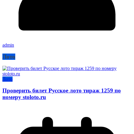
admin
Лото
Лото
Проверить билет Русское лото тираж 1259 по
номеру stoloto.ru