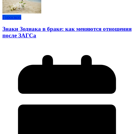
Гороскоп
Знаки Зодиака в браке: как меняются отношения
после ЗАГСа