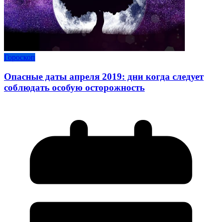
Гороскоп
Опасные даты апреля 2019: дни когда следует
соблюдать особую осторожность