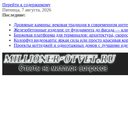
Перейти к содержимому
Пятница, 7 августа, 2026
Последние:
Дровяные камины: вековая традиция в современном инте
Железобетонные изделия: от фундамента до фасада — кл
Биржевая платформа для терминалов: архитектура, скоро
Колорфул видеокарта: яркая сила или просто красивая ко
Проекты коттеджей и одноэтажных домов с лучшими иде