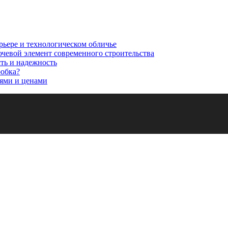
рьере и технологическом обличье
ючевой элемент современного строительства
сть и надежность
робка?
ями и ценами