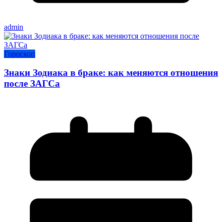
admin
Гороскоп
Знаки Зодиака в браке: как меняются отношения
после ЗАГСа