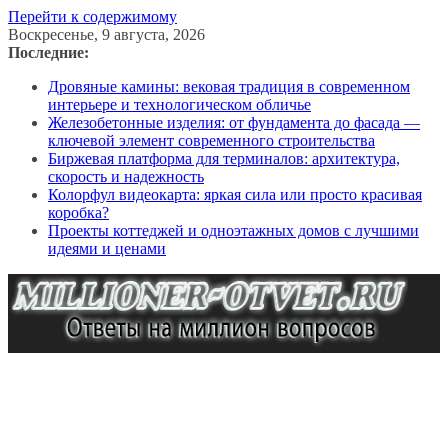
Перейти к содержимому
Воскресенье, 9 августа, 2026
Последние:
Дровяные камины: вековая традиция в современном
интерьере и технологическом обличье
Железобетонные изделия: от фундамента до фасада —
ключевой элемент современного строительства
Биржевая платформа для терминалов: архитектура,
скорость и надежность
Колорфул видеокарта: яркая сила или просто красивая
коробка?
Проекты коттеджей и одноэтажных домов с лучшими
идеями и ценами