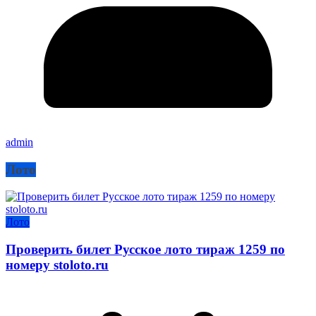
admin
Лото
Лото
Проверить билет Русское лото тираж 1259 по
номеру stoloto.ru