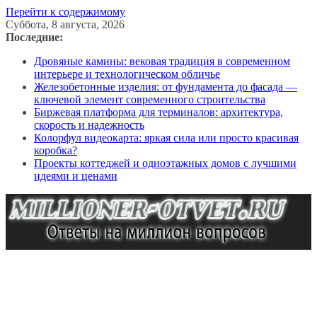
Перейти к содержимому
Суббота, 8 августа, 2026
Последние:
Дровяные камины: вековая традиция в современном
интерьере и технологическом обличье
Железобетонные изделия: от фундамента до фасада —
ключевой элемент современного строительства
Биржевая платформа для терминалов: архитектура,
скорость и надежность
Колорфул видеокарта: яркая сила или просто красивая
коробка?
Проекты коттеджей и одноэтажных домов с лучшими
идеями и ценами