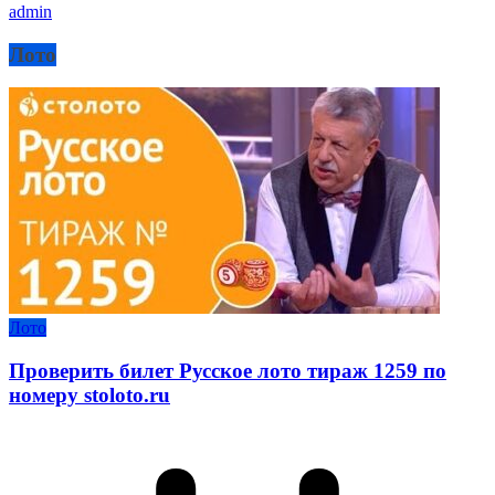
admin
Лото
Лото
Проверить билет Русское лото тираж 1259 по
номеру stoloto.ru