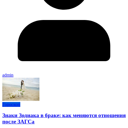
admin
Гороскоп
Знаки Зодиака в браке: как меняются отношения
после ЗАГСа