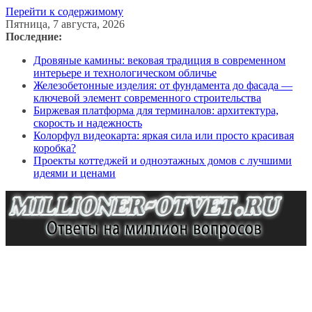
Перейти к содержимому
Пятница, 7 августа, 2026
Последние:
Дровяные камины: вековая традиция в современном
интерьере и технологическом обличье
Железобетонные изделия: от фундамента до фасада —
ключевой элемент современного строительства
Биржевая платформа для терминалов: архитектура,
скорость и надежность
Колорфул видеокарта: яркая сила или просто красивая
коробка?
Проекты коттеджей и одноэтажных домов с лучшими
идеями и ценами