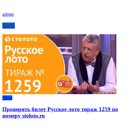
admin
Лото
Лото
Проверить билет Русское лото тираж 1259 по
номеру stoloto.ru