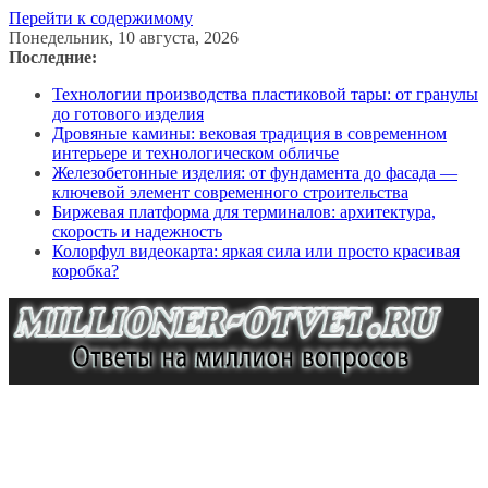
Перейти к содержимому
Понедельник, 10 августа, 2026
Последние:
Технологии производства пластиковой тары: от гранулы
до готового изделия
Дровяные камины: вековая традиция в современном
интерьере и технологическом обличье
Железобетонные изделия: от фундамента до фасада —
ключевой элемент современного строительства
Биржевая платформа для терминалов: архитектура,
скорость и надежность
Колорфул видеокарта: яркая сила или просто красивая
коробка?