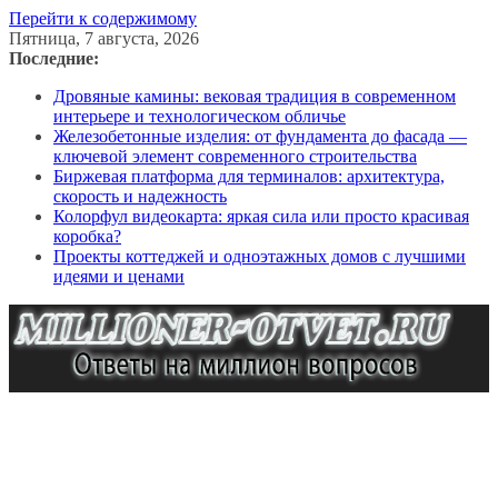
Перейти к содержимому
Пятница, 7 августа, 2026
Последние:
Дровяные камины: вековая традиция в современном
интерьере и технологическом обличье
Железобетонные изделия: от фундамента до фасада —
ключевой элемент современного строительства
Биржевая платформа для терминалов: архитектура,
скорость и надежность
Колорфул видеокарта: яркая сила или просто красивая
коробка?
Проекты коттеджей и одноэтажных домов с лучшими
идеями и ценами