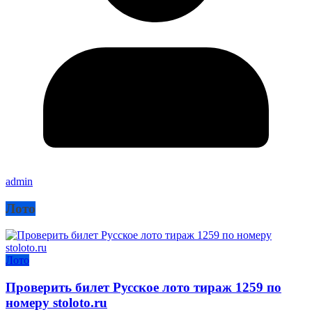
admin
Лото
Лото
Проверить билет Русское лото тираж 1259 по
номеру stoloto.ru