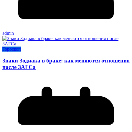
admin
Гороскоп
Знаки Зодиака в браке: как меняются отношения
после ЗАГСа