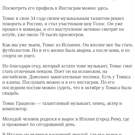
Посмотреть его профиль в Инстаграм можно здесь.
Томас в свои 34 года своим музыкальным талантом решил
покорить и Россию, и стал участником шоу Голос. Он уже
прошел в команды, и его выступление активно смотрят на
ютубе, уже около 70 тысяч просмотров.
Как мы уже знаем, Томас из Испании. Он вполне мог бы стать
футболистом. Но в его жизни была авария, а после кома, и из
спорта он ушел.
Но благодаря отцу, который кстати тоже музыкант, Томас смог
стать отличным певцом. Поет он на испанском, на
английском. Довольно зажигательные песенки. Есть у Томаса
и клипы. Послушать можно и в его инстаграм. По его
последним постам можно судить, что в октябре у Томаса была
свадьба.
Томас Грациозо — талантливый музыкант, певец, актер и
композитор.
Молодой человек родился и вырос в Италии (город Рим), где
и проживает по сегодняшний день.
В Италии он является настоящей звездой, где его знают и