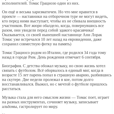
исполнителей. Томас Грациозо один из них.
Он ещё и весьма харизматичен. Но что мне нравится в
проекте — наставники на отборочном туре не могут видеть,
кто перед ними выступает, чтобы их не сбивала внешность
участников. Вот жюри обалдело, когда, повернувшись все
разом, они увидели перед собой эдакого красавчика!
Оказывается, со своей нынешней наставнице Ани Лорак
Томас уже встречался 10 лет назад на евровидении, даже
сохранил совместную фотку на память)
Томас Грациосо родом из Италии, где родился 34 года тому
назад в городе Рим. День рождения отмечает 6 сентября.
Биография. С детства обожал музыку, но свою жизнь хотел
связать с футболом. Всё оборвалось в единый миг, когда в
возрасте 15 лет парень попал в страшную аварию, разбившись
на скутере. Две недели пролежал в кое, потом долго
восстанавливался. Выжил, но с мечтой о футболе пришлось
расстаться.
Музыка стала для него смыслом жизни — Томас поет, играет
на разных инструментах, сочиняет музыку, записывает
альбомы, гастролирует по миру.