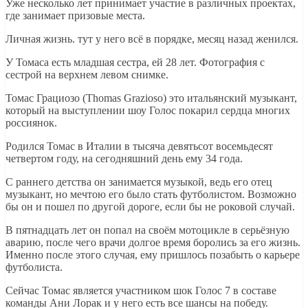
Уже несколько лет принимает участие в различных проектах,
где занимает призовые места.
Личная жизнь. тут у него всё в порядке, месяц назад женился.
У Томаса есть младшая сестра, ей 28 лет. Фотография с
сестрой на верхнем левом снимке.
Томас Грациозо (Thomas Grazioso) это итальянский музыкант,
который на выступлении шоу Голос покарил сердца многих
россиянок.
Родился Томас в Италии в тысяча девятьсот восемьдесят
четвертом году, на сегодняшний день ему 34 года.
С раннего детства он занимается музыкой, ведь его отец
музыкант, но мечтою его было стать футболистом. Возможно
бы он и пошел по другой дороге, если бы не роковой случай.
В пятнадцать лет он попал на своём мотоцикле в серьёзную
аварию, после чего врачи долгое время боролись за его жизнь.
Именно после этого случая, ему пришлось позабыть о карьере
футболиста.
Сейчас Томас является участником шок Голос 7 в составе
команды Ани Лорак и у него есть все шансы на победу.