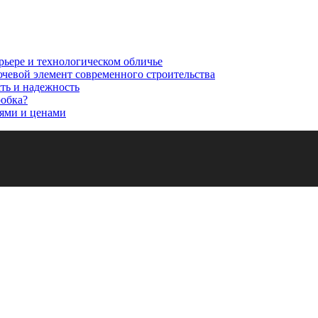
рьере и технологическом обличье
ючевой элемент современного строительства
сть и надежность
робка?
ями и ценами