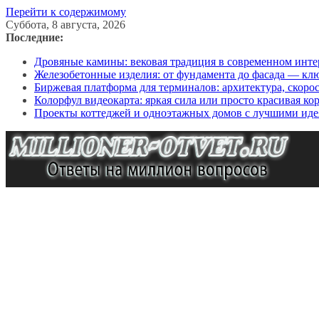
Перейти к содержимому
Суббота, 8 августа, 2026
Последние:
Дровяные камины: вековая традиция в современном инте
Железобетонные изделия: от фундамента до фасада — кл
Биржевая платформа для терминалов: архитектура, скоро
Колорфул видеокарта: яркая сила или просто красивая ко
Проекты коттеджей и одноэтажных домов с лучшими иде