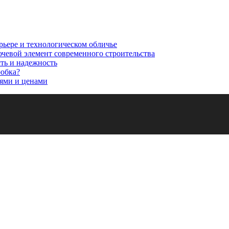
рьере и технологическом обличье
ючевой элемент современного строительства
сть и надежность
робка?
ями и ценами