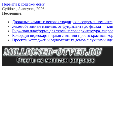
Перейти к содержимому
Суббота, 8 августа, 2026
Последние:
Дровяные камины: вековая традиция в современном инте
Железобетонные изделия: от фундамента до фасада — кл
Биржевая платформа для терминалов: архитектура, скоро
Колорфул видеокарта: яркая сила или просто красивая ко
Проекты коттеджей и одноэтажных домов с лучшими иде