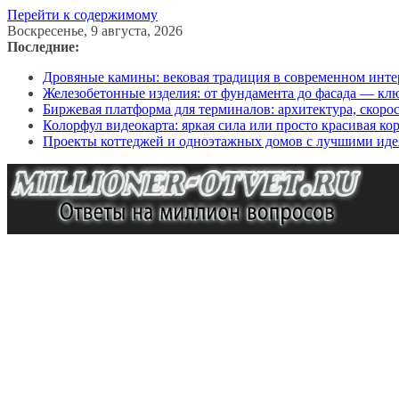
Перейти к содержимому
Воскресенье, 9 августа, 2026
Последние:
Дровяные камины: вековая традиция в современном инте
Железобетонные изделия: от фундамента до фасада — кл
Биржевая платформа для терминалов: архитектура, скоро
Колорфул видеокарта: яркая сила или просто красивая ко
Проекты коттеджей и одноэтажных домов с лучшими иде