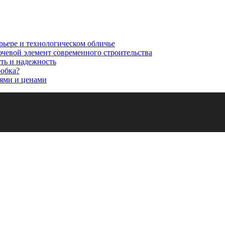
рьере и технологическом обличье
ючевой элемент современного строительства
сть и надежность
робка?
ями и ценами