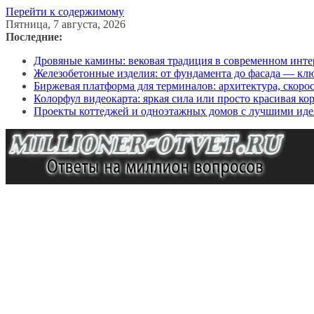
Перейти к содержимому
Пятница, 7 августа, 2026
Последние:
Дровяные камины: вековая традиция в современном инте
Железобетонные изделия: от фундамента до фасада — кл
Биржевая платформа для терминалов: архитектура, скоро
Колорфул видеокарта: яркая сила или просто красивая ко
Проекты коттеджей и одноэтажных домов с лучшими иде