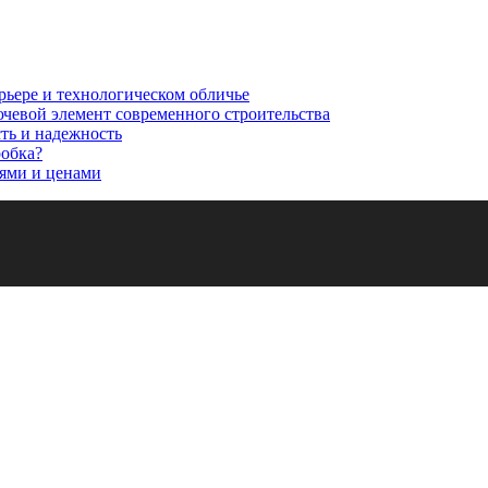
рьере и технологическом обличье
ючевой элемент современного строительства
сть и надежность
робка?
ями и ценами