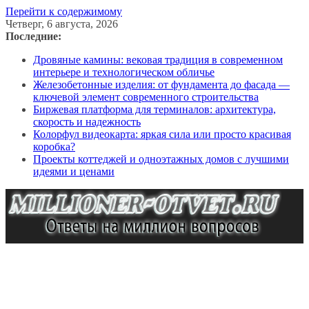
Перейти к содержимому
Четверг, 6 августа, 2026
Последние:
Дровяные камины: вековая традиция в современном
интерьере и технологическом обличье
Железобетонные изделия: от фундамента до фасада —
ключевой элемент современного строительства
Биржевая платформа для терминалов: архитектура,
скорость и надежность
Колорфул видеокарта: яркая сила или просто красивая
коробка?
Проекты коттеджей и одноэтажных домов с лучшими
идеями и ценами