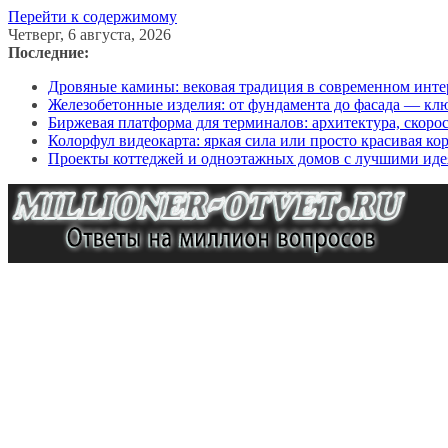
Перейти к содержимому
Четверг, 6 августа, 2026
Последние:
Дровяные камины: вековая традиция в современном инте
Железобетонные изделия: от фундамента до фасада — кл
Биржевая платформа для терминалов: архитектура, скоро
Колорфул видеокарта: яркая сила или просто красивая ко
Проекты коттеджей и одноэтажных домов с лучшими иде