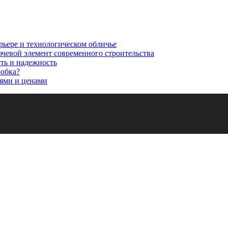
рьере и технологическом обличье
ючевой элемент современного строительства
сть и надежность
робка?
ями и ценами