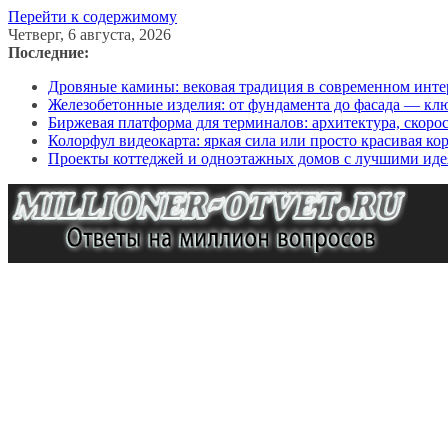
Перейти к содержимому
Четверг, 6 августа, 2026
Последние:
Дровяные камины: вековая традиция в современном инте
Железобетонные изделия: от фундамента до фасада — кл
Биржевая платформа для терминалов: архитектура, скоро
Колорфул видеокарта: яркая сила или просто красивая ко
Проекты коттеджей и одноэтажных домов с лучшими иде