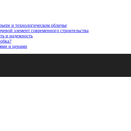
рьере и технологическом обличье
ючевой элемент современного строительства
сть и надежность
робка?
ями и ценами