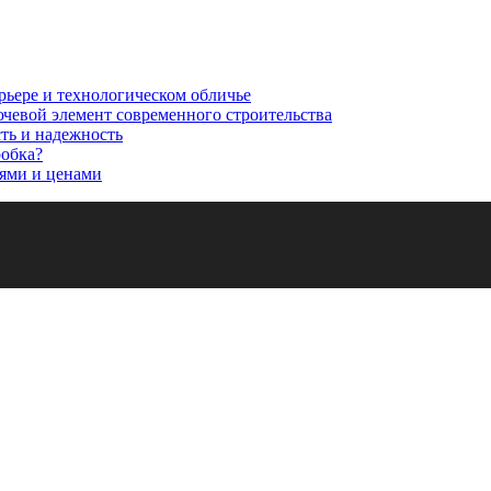
рьере и технологическом обличье
ючевой элемент современного строительства
сть и надежность
робка?
ями и ценами