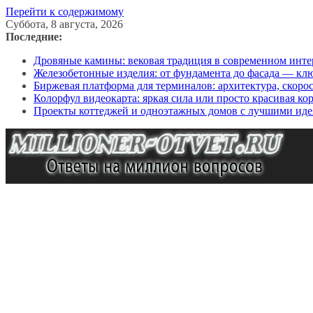
Перейти к содержимому
Суббота, 8 августа, 2026
Последние:
Дровяные камины: вековая традиция в современном инте
Железобетонные изделия: от фундамента до фасада — кл
Биржевая платформа для терминалов: архитектура, скоро
Колорфул видеокарта: яркая сила или просто красивая ко
Проекты коттеджей и одноэтажных домов с лучшими иде