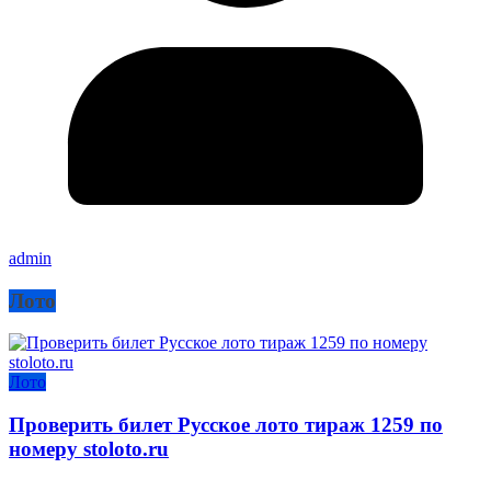
admin
Лото
Лото
Проверить билет Русское лото тираж 1259 по
номеру stoloto.ru