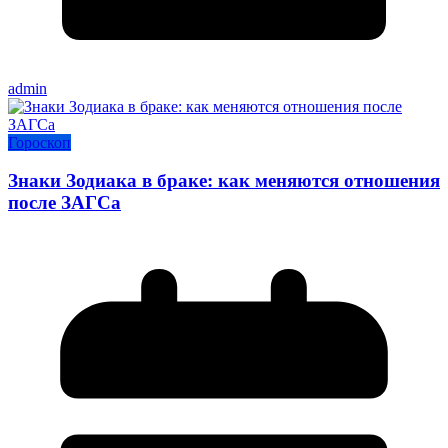
admin
Гороскоп
Знаки Зодиака в браке: как меняются отношения
после ЗАГСа