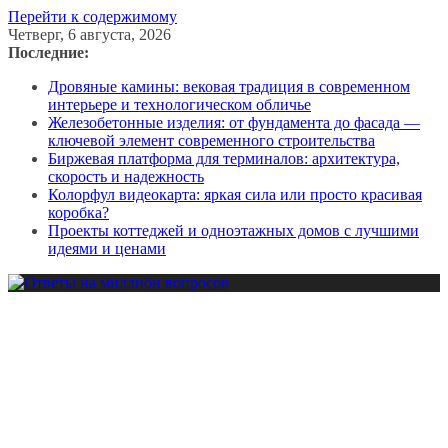
Перейти к содержимому
Четверг, 6 августа, 2026
Последние:
Дровяные камины: вековая традиция в современном
интерьере и технологическом обличье
Железобетонные изделия: от фундамента до фасада —
ключевой элемент современного строительства
Биржевая платформа для терминалов: архитектура,
скорость и надежность
Колорфул видеокарта: яркая сила или просто красивая
коробка?
Проекты коттеджей и одноэтажных домов с лучшими
идеями и ценами