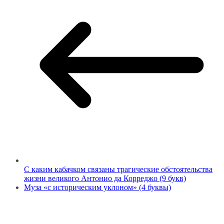
С каким кабачком связаны трагические обстоятельства
жизни великого Антонио да Корреджо (9 букв)
Муза «с историческим уклоном» (4 буквы)