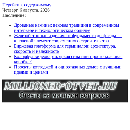
Перейти к содержимому
Четверг, 6 августа, 2026
Последние:
Дровяные камины: вековая традиция в современном
интерьере и технологическом обличье
Железобетонные изделия: от фундамента до фасада —
ключевой элемент современного строительства
Биржевая платформа для терминалов: архитектура,
скорость и надежность
Колорфул видеокарта: яркая сила или просто красивая
коробка?
Проекты коттеджей и одноэтажных домов с лучшими
идеями и ценами