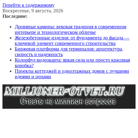
Перейти к содержимому
Воскресенье, 9 августа, 2026
Последние:
Дровяные камины: вековая традиция в современном
интерьере и технологическом обличье
Железобетонные изделия: от фундамента до фасада —
ключевой элемент современного строительства
Биржевая платформа для терминалов: архитектура,
скорость и надежность
Колорфул видеокарта: яркая сила или просто красивая
коробка?
Проекты коттеджей и одноэтажных домов с лучшими
идеями и ценами