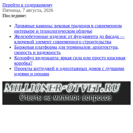
Перейти к содержимому
Пятница, 7 августа, 2026
Последние:
Дровяные камины: вековая традиция в современном
интерьере и технологическом обличье
Железобетонные изделия: от фундамента до фасада —
ключевой элемент современного строительства
Биржевая платформа для терминалов: архитектура,
скорость и надежность
Колорфул видеокарта: яркая сила или просто красивая
коробка?
Проекты коттеджей и одноэтажных домов с лучшими
идеями и ценами