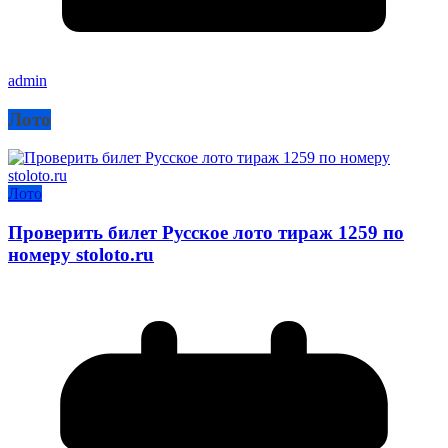
admin
Лото
Лото
Проверить билет Русское лото тираж 1259 по
номеру stoloto.ru