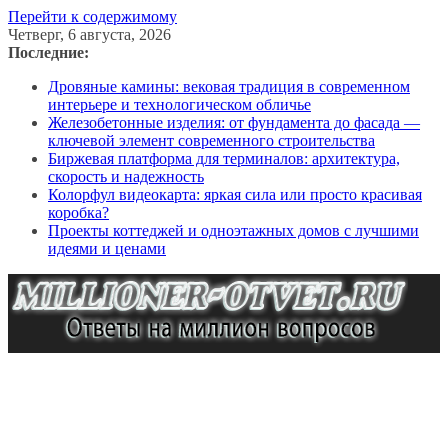
Перейти к содержимому
Четверг, 6 августа, 2026
Последние:
Дровяные камины: вековая традиция в современном
интерьере и технологическом обличье
Железобетонные изделия: от фундамента до фасада —
ключевой элемент современного строительства
Биржевая платформа для терминалов: архитектура,
скорость и надежность
Колорфул видеокарта: яркая сила или просто красивая
коробка?
Проекты коттеджей и одноэтажных домов с лучшими
идеями и ценами