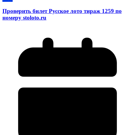
Проверить билет Русское лото тираж 1259 по
номеру stoloto.ru