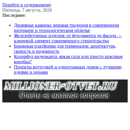
Перейти к содержимому
Пятница, 7 августа, 2026
Последние:
Дровяные камины: вековая традиция в современном
интерьере и технологическом обличье
Железобетонные изделия: от фундамента до фасада —
ключевой элемент современного строительства
Биржевая платформа для терминалов: архитектура,
скорость и надежность
Колорфул видеокарта: яркая сила или просто красивая
коробка?
Проекты коттеджей и одноэтажных домов с лучшими
идеями и ценами