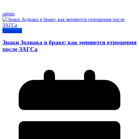
admin
Гороскоп
Знаки Зодиака в браке: как меняются отношения
после ЗАГСа