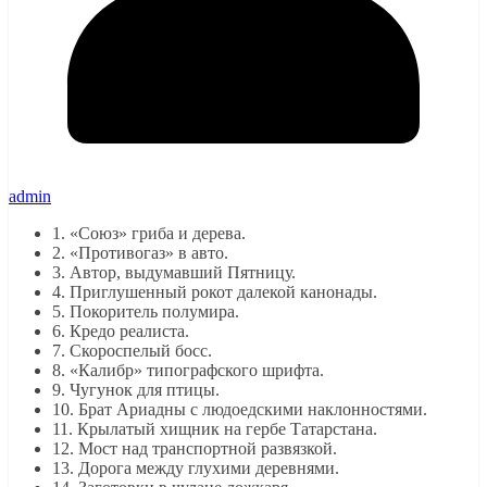
admin
1. «Союз» гриба и дерева.
2. «Противогаз» в авто.
3. Автор, выдумавший Пятницу.
4. Приглушенный рокот далекой канонады.
5. Покоритель полумира.
6. Кредо реалиста.
7. Скороспелый босс.
8. «Калибр» типографского шрифта.
9. Чугунок для птицы.
10. Брат Ариадны с людоедскими наклонностями.
11. Крылатый хищник на гербе Татарстана.
12. Мост над транспортной развязкой.
13. Дорога между глухими деревнями.