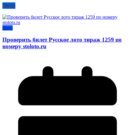
Лото
Лото
Проверить билет Русское лото тираж 1259 по
номеру stoloto.ru