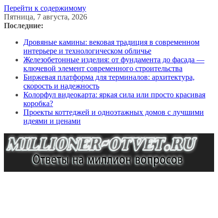
Перейти к содержимому
Пятница, 7 августа, 2026
Последние:
Дровяные камины: вековая традиция в современном
интерьере и технологическом обличье
Железобетонные изделия: от фундамента до фасада —
ключевой элемент современного строительства
Биржевая платформа для терминалов: архитектура,
скорость и надежность
Колорфул видеокарта: яркая сила или просто красивая
коробка?
Проекты коттеджей и одноэтажных домов с лучшими
идеями и ценами