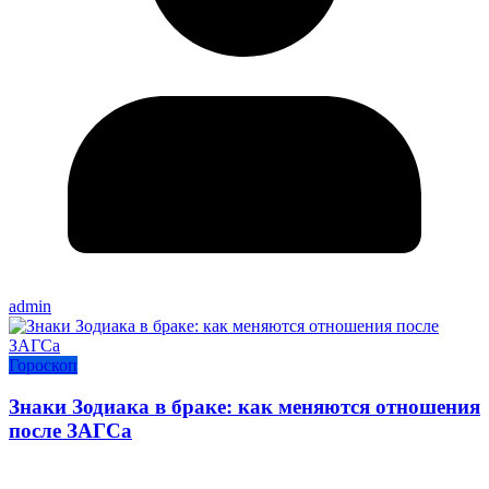
admin
Гороскоп
Знаки Зодиака в браке: как меняются отношения
после ЗАГСа