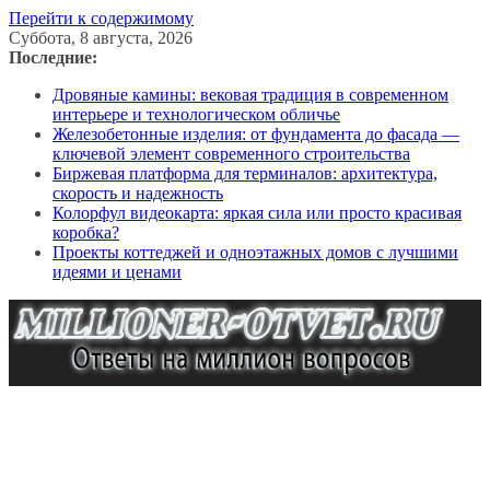
Перейти к содержимому
Суббота, 8 августа, 2026
Последние:
Дровяные камины: вековая традиция в современном
интерьере и технологическом обличье
Железобетонные изделия: от фундамента до фасада —
ключевой элемент современного строительства
Биржевая платформа для терминалов: архитектура,
скорость и надежность
Колорфул видеокарта: яркая сила или просто красивая
коробка?
Проекты коттеджей и одноэтажных домов с лучшими
идеями и ценами