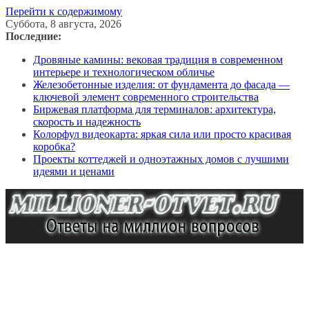
Перейти к содержимому
Суббота, 8 августа, 2026
Последние:
Дровяные камины: вековая традиция в современном
интерьере и технологическом обличье
Железобетонные изделия: от фундамента до фасада —
ключевой элемент современного строительства
Биржевая платформа для терминалов: архитектура,
скорость и надежность
Колорфул видеокарта: яркая сила или просто красивая
коробка?
Проекты коттеджей и одноэтажных домов с лучшими
идеями и ценами