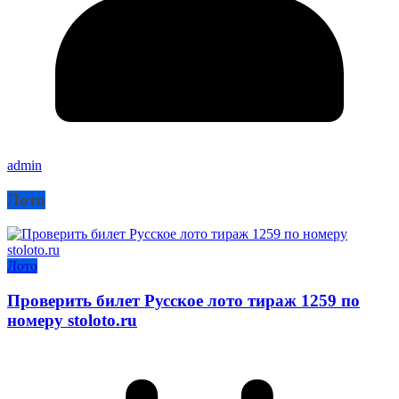
admin
Лото
Лото
Проверить билет Русское лото тираж 1259 по
номеру stoloto.ru