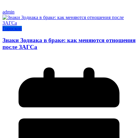
admin
Гороскоп
Знаки Зодиака в браке: как меняются отношения
после ЗАГСа