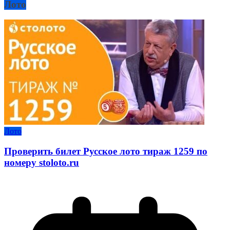
Лото
Лото
Проверить билет Русское лото тираж 1259 по
номеру stoloto.ru