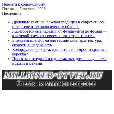
Перейти к содержимому
Пятница, 7 августа, 2026
Последние:
Дровяные камины: вековая традиция в современном
интерьере и технологическом обличье
Железобетонные изделия: от фундамента до фасада —
ключевой элемент современного строительства
Биржевая платформа для терминалов: архитектура,
скорость и надежность
Колорфул видеокарта: яркая сила или просто красивая
коробка?
Проекты коттеджей и одноэтажных домов с лучшими
идеями и ценами