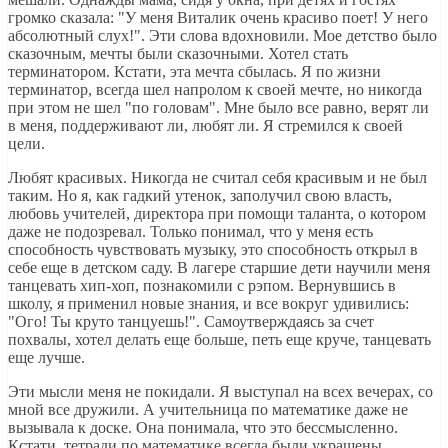
громко сказала: "У меня Виталик очень красиво поет! У него
абсолютный слух!". Эти слова вдохновили. Мое детство было
сказочным, мечты были сказочными. Хотел стать
терминатором. Кстати, эта мечта сбылась. Я по жизни
терминатор, всегда шел напролом к своей мечте, но никогда
при этом не шел "по головам". Мне было все равно, верят ли
в меня, поддерживают ли, любят ли. Я стремился к своей
цели.
Любят красивых. Никогда не считал себя красивым и не был
таким. Но я, как гадкий утенок, заполучил свою власть,
любовь учителей, директора при помощи таланта, о котором
даже не подозревал. Только понимал, что у меня есть
способность чувствовать музыку, это способность открыл в
себе еще в детском саду. В лагере старшие дети научили меня
танцевать хип-хоп, познакомили с рэпом. Вернувшись в
школу, я применил новые знания, и все вокруг удивились:
"Ого! Ты круто танцуешь!". Самоутверждаясь за счет
похвалы, хотел делать еще больше, петь еще круче, танцевать
еще лучше.
Эти мысли меня не покидали. Я выступал на всех вечерах, со
мной все дружили. А учительница по математике даже не
вызывала к доске. Она понимала, что это бессмысленно.
Кстати, тетради по математике всегда были украшены