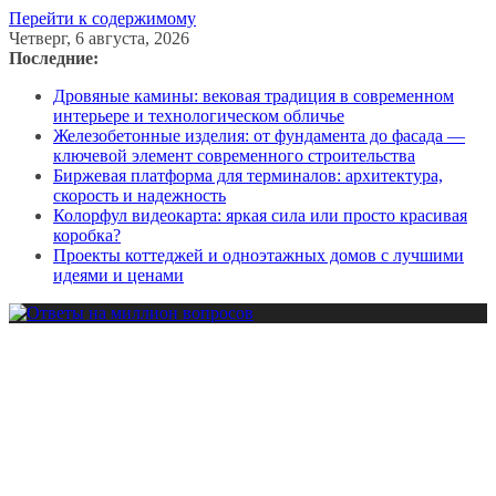
Перейти к содержимому
Четверг, 6 августа, 2026
Последние:
Дровяные камины: вековая традиция в современном
интерьере и технологическом обличье
Железобетонные изделия: от фундамента до фасада —
ключевой элемент современного строительства
Биржевая платформа для терминалов: архитектура,
скорость и надежность
Колорфул видеокарта: яркая сила или просто красивая
коробка?
Проекты коттеджей и одноэтажных домов с лучшими
идеями и ценами