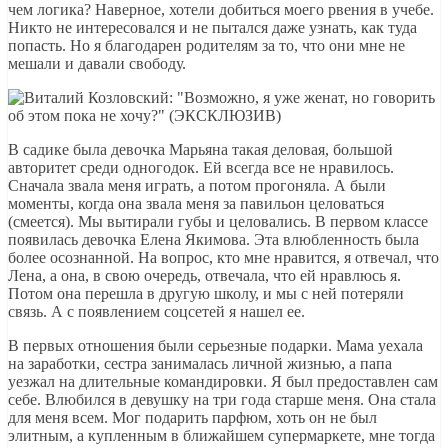
чем логика? Наверное, хотели добиться моего рвения в учебе.
Никто не интересовался и не пытался даже узнать, как туда
попасть. Но я благодарен родителям за то, что они мне не
мешали и давали свободу.
В садике была девочка Марьяна такая деловая, большой
авторитет среди одногодок. Ей всегда все не нравилось.
Сначала звала меня играть, а потом прогоняла. А были
моменты, когда она звала меня за павильон целоваться
(смеется). Мы вытирали губы и целовались. В первом классе
появилась девочка Елена Якимова. Эта влюбленность была
более осознанной. На вопрос, кто мне нравится, я отвечал, что
Лена, а она, в свою очередь, отвечала, что ей нравлюсь я.
Потом она перешла в другую школу, и мы с ней потеряли
связь. А с появлением соцсетей я нашел ее.
В первых отношения были серьезные подарки. Мама уехала
на заработки, сестра занималась личной жизнью, а папа
уезжал на длительные командировки. Я был предоставлен сам
себе. Влюбился в девушку на три года старше меня. Она стала
для меня всем. Мог подарить парфюм, хоть он не был
элитным, а купленным в ближайшем супермаркете, мне тогда