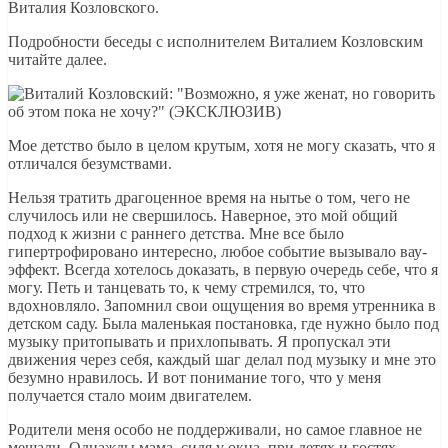
Виталия Козловского.
Подробности беседы с исполнителем Виталием Козловским
читайте далее.
Мое детство было в целом крутым, хотя не могу сказать, что я
отличался безумствами.
Нельзя тратить драгоценное время на нытье о том, чего не
случилось или не свершилось. Наверное, это мой общий
подход к жизни с раннего детства. Мне все было
гипертрофировано интересно, любое событие вызывало вау-
эффект. Всегда хотелось доказать, в первую очередь себе, что я
могу. Петь и танцевать то, к чему стремился, то, что
вдохновляло. Запомнил свои ощущения во время утренника в
детском саду. Была маленькая постановка, где нужно было под
музыку притопывать и прихлопывать. Я пропускал эти
движения через себя, каждый шаг делал под музыку и мне это
безумно нравилось. И вот понимание того, что у меня
получается стало моим двигателем.
Родители меня особо не поддерживали, но самое главное не
мешали. Однажды мама, сидя у окна, при детях и гостях