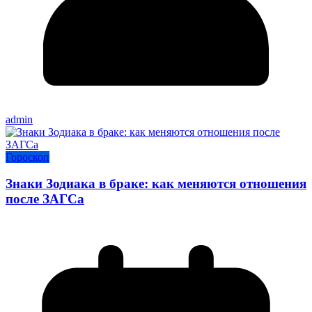
admin
Гороскоп
Знаки Зодиака в браке: как меняются отношения
после ЗАГСа