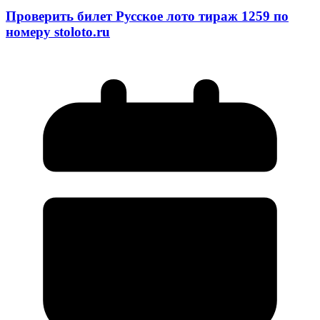
Проверить билет Русское лото тираж 1259 по
номеру stoloto.ru