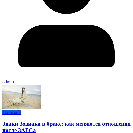
admin
Гороскоп
Знаки Зодиака в браке: как меняются отношения
после ЗАГСа