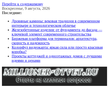
Перейти к содержимому
Воскресенье, 9 августа, 2026
Последние:
Дровяные камины: вековая традиция в современном
интерьере и технологическом обличье
Железобетонные изделия: от фундамента до фасада —
ключевой элемент современного строительства
Биржевая платформа для терминалов: архитектура,
скорость и надежность
Колорфул видеокарта: яркая сила или просто красивая
коробка?
Проекты коттеджей и одноэтажных домов с лучшими
идеями и ценами