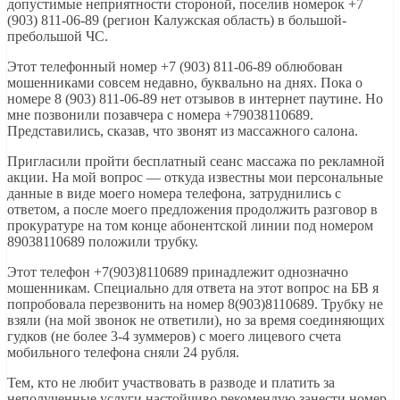
допустимые неприятности стороной, поселив номерок +7
(903) 811-06-89 (регион Калужская область) в большой-
пребольшой ЧС.
Этот телефонный номер +7 (903) 811-06-89 облюбован
мошенниками совсем недавно, буквально на днях. Пока о
номере 8 (903) 811-06-89 нет отзывов в интернет паутине. Но
мне позвонили позавчера с номера +79038110689.
Представились, сказав, что звонят из массажного салона.
Пригласили пройти бесплатный сеанс массажа по рекламной
акции. На мой вопрос — откуда известны мои персональные
данные в виде моего номера телефона, затруднились с
ответом, а после моего предложения продолжить разговор в
прокуратуре на том конце абонентской линии под номером
89038110689 положили трубку.
Этот телефон +7(903)8110689 принадлежит однозначно
мошенникам. Специально для ответа на этот вопрос на БВ я
попробовала перезвонить на номер 8(903)8110689. Трубку не
взяли (на мой звонок не ответили), но за время соединяющих
гудков (не более 3-4 зуммеров) с моего лицевого счета
мобильного телефона сняли 24 рубля.
Тем, кто не любит участвовать в разводе и платить за
неполученные услуги настойчиво рекомендую занести номер