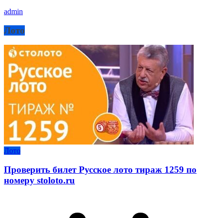
admin
Лото
Лото
Проверить билет Русское лото тираж 1259 по
номеру stoloto.ru