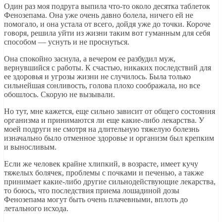
Один раз моя подруга выпила что-то около десятка таблеток
Фенозепама. Она уже очень давно болела, ничего ей не
помогало, и она устала от всего, дойдя уже до точки. Короче
говоря, решила уйти из жизни таким вот гуманным для себя
способом — уснуть и не проснуться.
Она спокойно заснула, а вечером ее разбудил муж,
вернувшийся с работы. К счастью, никаких последствий для
ее здоровья и угрозы жизни не случилось. Была только
сильнейшая сонливость, голова плохо соображала, но все
обошлось. Скорую не вызывали.
Но тут, мне кажется, еще сильно зависит от общего состояния
организма и принимаются ли еще какие-либо лекарства. У
моей подруги не смотря на длительную тяжелую болезнь
изначально было отменное здоровье и организм был крепким
и выносливым.
Если же человек крайне хлипкий, в возрасте, имеет кучу
тяжелых болячек, проблемы с почками и печенью, а также
принимает какие-либо другие сильнодействующие лекарства,
то боюсь, что последствия приема лошадиной дозы
Фенозепама могут быть очень плачевными, вплоть до
летального исхода.