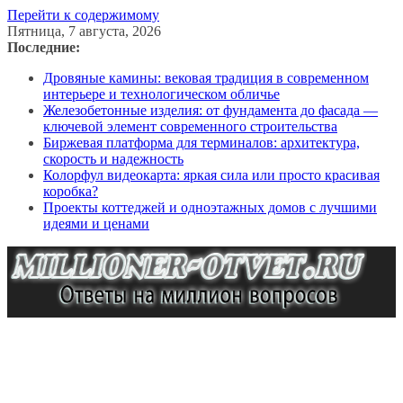
Перейти к содержимому
Пятница, 7 августа, 2026
Последние:
Дровяные камины: вековая традиция в современном
интерьере и технологическом обличье
Железобетонные изделия: от фундамента до фасада —
ключевой элемент современного строительства
Биржевая платформа для терминалов: архитектура,
скорость и надежность
Колорфул видеокарта: яркая сила или просто красивая
коробка?
Проекты коттеджей и одноэтажных домов с лучшими
идеями и ценами