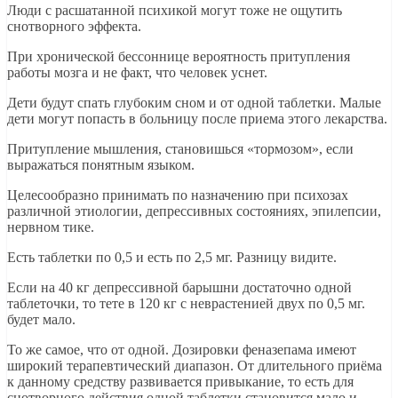
Люди с расшатанной психикой могут тоже не ощутить
снотворного эффекта.
При хронической бессоннице вероятность притупления
работы мозга и не факт, что человек уснет.
Дети будут спать глубоким сном и от одной таблетки. Малые
дети могут попасть в больницу после приема этого лекарства.
Притупление мышления, становишься «тормозом», если
выражаться понятным языком.
Целесообразно принимать по назначению при психозах
различной этиологии, депрессивных состояниях, эпилепсии,
нервном тике.
Есть таблетки по 0,5 и есть по 2,5 мг. Разницу видите.
Если на 40 кг депрессивной барышни достаточно одной
таблеточки, то тете в 120 кг с неврастенией двух по 0,5 мг.
будет мало.
То же самое, что от одной. Дозировки феназепама имеют
широкий терапевтический диапазон. От длительного приёма
к данному средству развивается привыкание, то есть для
снотворного действия одной таблетки становится мало и